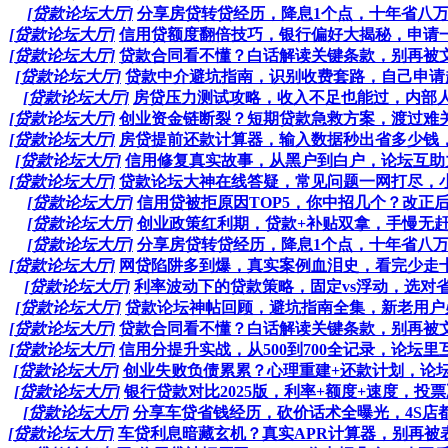
[贷款论坛大厅]
分享房贷转贷经历，降息1个点，十年省八万真香
[贷款论坛大厅]
信用贷额度翻倍技巧，银行偏好大揭秘，申请一次
[贷款论坛大厅]
贷款合同看不懂？白话解读关键条款，别再被文字
[贷款论坛大厅]
贷款中介避坑指南，识别收费套路，自己申请超简
[贷款论坛大厅]
房贷压力测试攻略，收入不足也能过，内部人支招
[贷款论坛大厅]
创业资金链断裂？短期贷款急救方案，渡过难关不
[贷款论坛大厅]
房贷提前还款计算器，输入数据秒出省多少钱，超
[贷款论坛大厅]
信用修复真实故事，从黑户到白户，论坛互助力量
[贷款论坛大厅]
贷款论坛大神在线答疑，常见问题一网打尽，小白
[贷款论坛大厅]
信用贷被拒原因TOP5，你中招几个？改正后秒批
[贷款论坛大厅]
创业政策红利期，贷款+补贴双拿，手慢无赶紧冲
[贷款论坛大厅]
分享房贷转贷经历，降息1个点，十年省八万真香
[贷款论坛大厅]
网贷陷阱多到爆，真实案例血泪史，看完少走十年
[贷款论坛大厅]
利率波动下的贷款策略，固定vs浮动，选对省大钱
[贷款论坛大厅]
贷款论坛神帖回顾，避坑指南全集，新老用户必收
[贷款论坛大厅]
贷款合同看不懂？白话解读关键条款，别再被文字
[贷款论坛大厅]
信用分提升实战，从500到700全记录，论坛里互
[贷款论坛大厅]
创业失败负债累累？心理重建+还款计划，论坛里
[贷款论坛大厅]
银行贷款对比2025版，利率+额度+速度，投票决
[贷款论坛大厅]
分享车贷省钱经历，砍价话术全曝光，4S店都服
[贷款论坛大厅]
车贷利息暗藏玄机？真实APR计算器，别再被表面