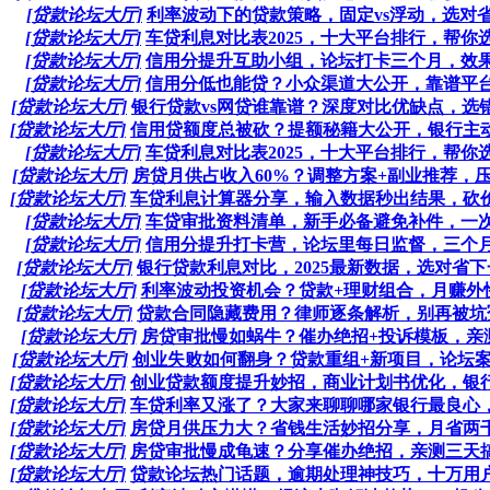
[贷款论坛大厅]
利率波动下的贷款策略，固定vs浮动，选对省大钱
[贷款论坛大厅]
车贷利息对比表2025，十大平台排行，帮你选最
[贷款论坛大厅]
信用分提升互助小组，论坛打卡三个月，效果惊人
[贷款论坛大厅]
信用分低也能贷？小众渠道大公开，靠谱平台推荐
[贷款论坛大厅]
银行贷款vs网贷谁靠谱？深度对比优缺点，选错后
[贷款论坛大厅]
信用贷额度总被砍？提额秘籍大公开，银行主动送
[贷款论坛大厅]
车贷利息对比表2025，十大平台排行，帮你选最
[贷款论坛大厅]
房贷月供占收入60%？调整方案+副业推荐，压力减
[贷款论坛大厅]
车贷利息计算器分享，输入数据秒出结果，砍价必
[贷款论坛大厅]
车贷审批资料清单，新手必备避免补件，一次过审
[贷款论坛大厅]
信用分提升打卡营，论坛里每日监督，三个月质变
[贷款论坛大厅]
银行贷款利息对比，2025最新数据，选对省下一辆
[贷款论坛大厅]
利率波动投资机会？贷款+理财组合，月赚外快真
[贷款论坛大厅]
贷款合同隐藏费用？律师逐条解析，别再被坑冤枉
[贷款论坛大厅]
房贷审批慢如蜗牛？催办绝招+投诉模板，亲测高
[贷款论坛大厅]
创业失败如何翻身？贷款重组+新项目，论坛案例启
[贷款论坛大厅]
创业贷款额度提升妙招，商业计划书优化，银行抢
[贷款论坛大厅]
车贷利率又涨了？大家来聊聊哪家银行最良心，别
[贷款论坛大厅]
房贷月供压力大？省钱生活妙招分享，月省两千不
[贷款论坛大厅]
房贷审批慢成龟速？分享催办绝招，亲测三天搞定
[贷款论坛大厅]
贷款论坛热门话题，逾期处理神技巧，十万用户亲