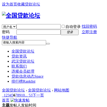
设为首页
收藏贷款论坛
找回密码
自动登录
密码
立即注册
登录
快捷导航
全国贷款论坛
贷款资讯
武汉贷款论坛
联系我们
违规会员处理
贷款信息动态
Space
排行榜
Ranklist
全国贷款论坛
›
全国贷款论坛
›
网站地图
1
2
3
4
5
6
7
8
9
10
... 53
下一页
首页
主题
发帖人
发贴时间