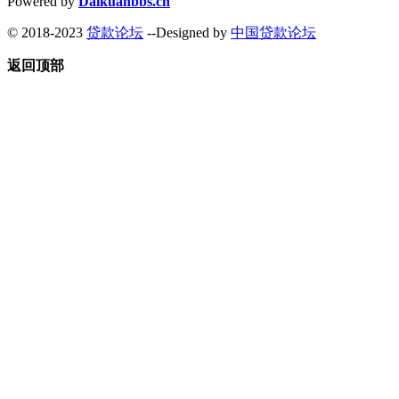
Powered by
Daikuanbbs.cn
© 2018-2023
贷款论坛
--Designed by
中国贷款论坛
返回顶部